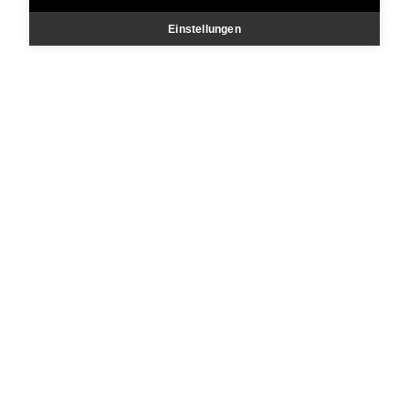
Einstellungen
deshalb der Bus unser Mas­
kottchen und Firmenlogo. Er
begleitet uns schon unser ganzes
leben und ist Symbol für
Belastbarkeit, Treue und für
gutes, das lange bleibt.