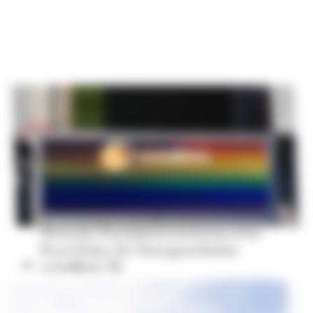
filmische Komplett­umsetzung einer
Kurz-Doku für Energieanbieter
LichtBlick SE