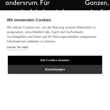
andersrum. Für
Ganzen,
manche Inhalte sind
oder fre
Wir verwenden Cookies
bewegte Bilder das
oder all
Wir setzen Cookies ein, um die Nutzung unserer Webseiten zu
Mittel der Wahl. Musik,
analysieren, einschließlich des Such und Surfverlaufs,
Suchbegriffen und Ihnen auf Ihr Nutzungsverhalten angepasste
Bewegung, Sprache,
Informationen anbieten zu können.
Stimmung.
Lernen Sie mehr
Alle Cookies erlauben
Einstellungen