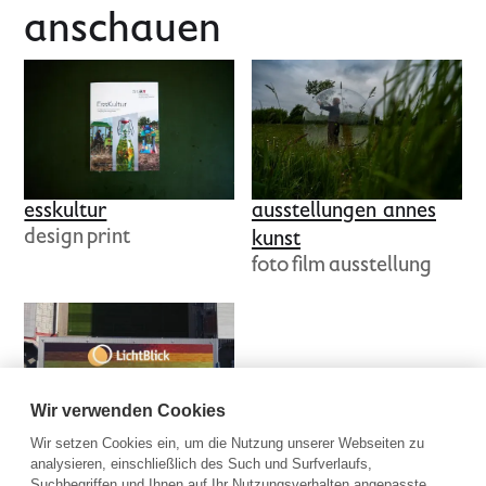
anschauen
esskultur
ausstellungen annes
design
print
kunst
foto
film
ausstellung
Wir verwenden Cookies
regenbogen­
Wir setzen Cookies ein, um die Nutzung unserer Webseiten zu
solaranlage
analysieren, einschließlich des Such und Surfverlaufs,
konzept
film
schnitt
Suchbegriffen und Ihnen auf Ihr Nutzungsverhalten angepasste