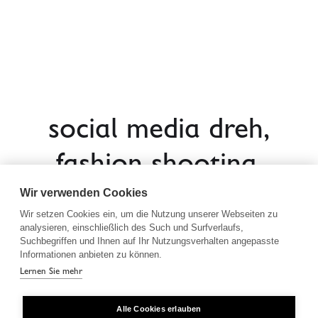
social media dreh,
fashion shooting,
Wir verwenden Cookies
podcast location,
Wir setzen Cookies ein, um die Nutzung unserer Webseiten zu
analysieren, einschließlich des Such und Surfverlaufs,
weinverkostung
Suchbegriffen und Ihnen auf Ihr Nutzungsverhalten angepasste
Informationen anbieten zu können.
oder das till
Lernen Sie mehr
schweiger loft.
Alle Cookies erlauben